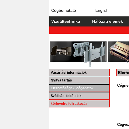
Cégbemutató
English
Vizuáltechnika
Hálózati elemek
Elérh
Vásárlási információk
Nyitva tartás
Cégne
Elérhetőségek, cégadatok
Szállítási feltételek
körlevélre feliratkozás
Cégvez