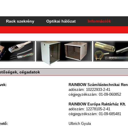
Rack szekrény
Optikai hálózat
Információk
etőségek, cégadatok
vek:
RAINBOW Számítástechnikai Rend
adószám: 10222933-2-41
cégjegyzékszám: 01-09-060852
RAINBOW Európa Raktárház Kft.
adószám: 12278105-2-41
cégjegyzékszám: 01-09-685481
ető:
Ulbrich Gyula