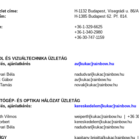
let címe:
H-1132 Budapest, Visegrádi u. 86/A
ím:
H-1385 Budapest 62. Pf. 814.
n:
+36-1-329-6625
+36-1-340-2980
+36-30-747-1159
L ÉS VIZUÁLTECHNIKA ÜZLETÁG
és, ajánlatkérés
av[kukac]rainbow.hu
ari Béla
nadudvari[kukac]rainbow.hu
k Gábor
av[kukac]rainbow.hu
 Tamás
novak[kukac]rainbow.hu
TÓGÉP- ÉS OPTIKAI HÁLÓZAT
ÜZLETÁG
és, ajánlatkérés:
kereskedelem[kukac]rainbow.hu
th Vilmos
weiperth[kukac]rainbow.hu
| +36 30
orbert
kereskedelem[kukac]rainbow.hu
ari Béla
nadudvari[kukac]rainbow.hu
ÜGY
kapitany.brigitta[kukac]rainbow.hu