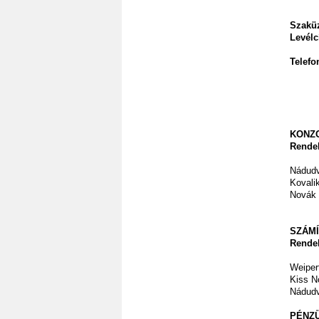
Szaküz
Levélc
Telefo
KONZO
Rendel
Nádudv
Kovali
Novák
SZÁMÍ
Rendel
Weiper
Kiss N
Nádudv
PÉNZ