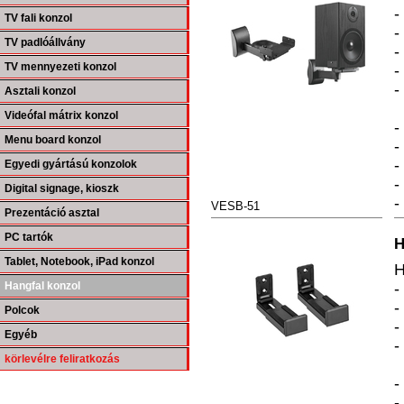
-
TV fali konzol
-
TV padlóállvány
-
TV mennyezeti konzol
-
-
Asztali konzol
Videófal mátrix konzol
-
Menu board konzol
-
-
Egyedi gyártású konzolok
-
Digital signage, kioszk
-
VESB-51
Prezentáció asztal
PC tartók
H
Tablet, Notebook, iPad konzol
H
Hangfal konzol
-
-
Polcok
-
Egyéb
-
körlevélre feliratkozás
-
-