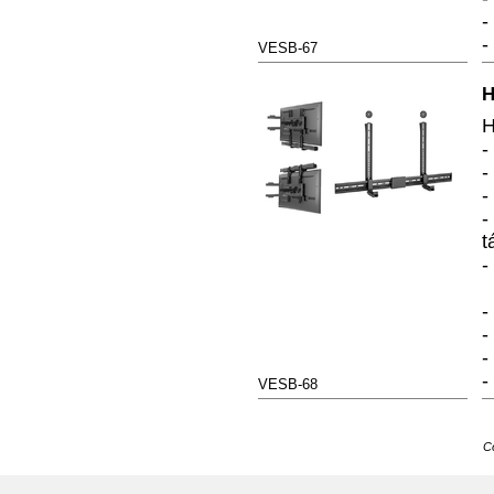
-
-
VESB-67
H
H
-
-
-
-
t
-
-
-
-
-
VESB-68
C