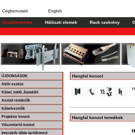
Cégbemutató
English
Vizuáltechnika
Hálózati elemek
Rack szekrény
O
Hangfal konzol
ÚJDONSÁGOK
Aktív eszköz
H
Kábel, toldó, átalakító
Asztali rendezők
Kábelvezetők
Projektor konzol
Hangfal konzol termékek
Vászontartó konzol
H
Interaktív tábla tartókonzol