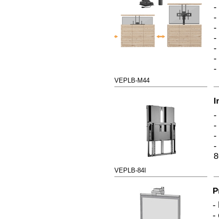
-
-
-
-
-
-
-
VEPLB-M44
I
-
-
-
-
8
VEPLB-84I
P
-
-