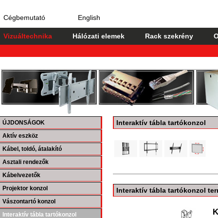
Cégbemutató
English
Vizuáltechnika
Hálózati elemek
Rack szekrény
O
Interaktív tábla tartókonzol
ÚJDONSÁGOK
Aktív eszköz
Kábel, toldó, átalakító
Asztali rendezők
Kábelvezetők
Projektor konzol
Interaktív tábla tartókonzol t
Vászontartó konzol
K
Interaktív tábla tartókonzol