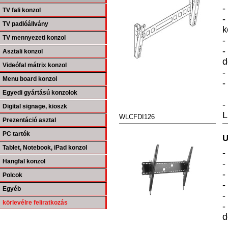
-
TV fali konzol
-
TV padlóállvány
k
TV mennyezeti konzol
-
-
Asztali konzol
d
Videófal mátrix konzol
-
Menu board konzol
-
Egyedi gyártású konzolok
-
Digital signage, kioszk
WLCFDI126
Prezentáció asztal
PC tartók
U
Tablet, Notebook, iPad konzol
-
Hangfal konzol
-
-
Polcok
-
Egyéb
-
körlevélre feliratkozás
-
d
-