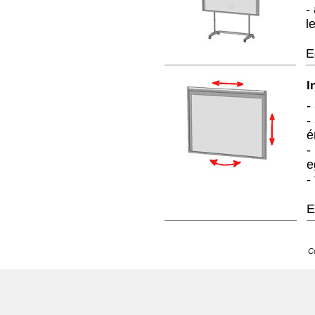
-
l
E
I
-
-
é
-
e
-
E
C