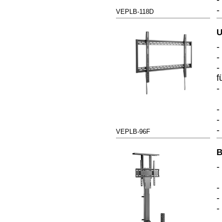
-
VEPLB-118D
U
-
-
-
f
-
-
-
-
VEPLB-96F
B
-
-
-
-