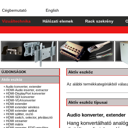
Cégbemutató
English
Vizuáltechnika
Hálózati elemek
Rack szekrény
O
Aktív eszköz
ÚJDONSÁGOK
Aktív eszköz
Az alábbi termékkategóriákból válasz
+ Audio konverter, extender
+ HDMI-Audio inserter, extractor
+ HDMI-DisplayPort konverter
+ HDMI-SDI konverter
+ HDMI-VGA konverter
Aktív eszköz típusai
+ HDMI extender
+ HDMI extender wireless
+ HDMI extender optikai
+ HDMI splitter, osztó
Audio konverter, extender
+ HDMI switch, selector, jelválasztó
+ HDMI streamer
Hang konvertálható analóg/d
+ HDMI mátrix
+ HDMI repeater, EDID emulátor