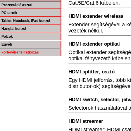
Cat.5E/Cat.6 kábelen.
Prezentáció asztal
PC tartók
HDMI extender wireless
Tablet, Notebook, iPad konzol
Extender segítségével a kép
Hangfal konzol
vezeték nélkül.
Polcok
HDMI extender optikai
Egyéb
Optikai extender segítségé
körlevélre feliratkozás
optikai fényvezető kábelen
HDMI splitter, osztó
Egy HDMI jelforrás, több k
distributor-ok)
segítségével
HDMI switch, selector, jelv
Selectorok használatával t
HDMI streamer
HDMI streamer: HDMI csatla