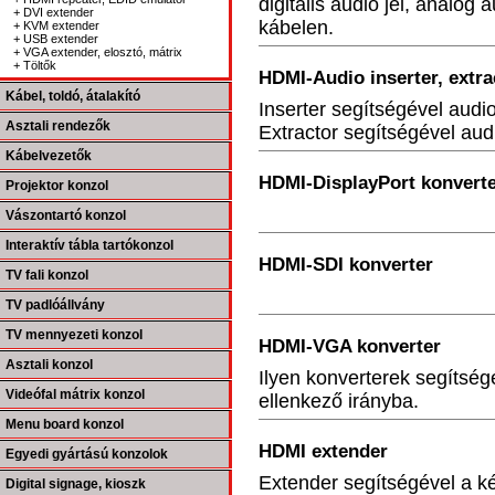
digitális audio jel, analóg 
+ DVI extender
kábelen.
+ KVM extender
+ USB extender
+ VGA extender, elosztó, mátrix
+ Töltők
HDMI-Audio inserter, extra
Kábel, toldó, átalakító
Inserter segítségével audio
Asztali rendezők
Extractor segítségével audi
Kábelvezetők
HDMI-DisplayPort konvert
Projektor konzol
Vászontartó konzol
Interaktív tábla tartókonzol
HDMI-SDI konverter
TV fali konzol
TV padlóállvány
TV mennyezeti konzol
HDMI-VGA konverter
Asztali konzol
Ilyen konverterek segítség
Videófal mátrix konzol
ellenkező irányba.
Menu board konzol
HDMI extender
Egyedi gyártású konzolok
Extender segítségével a kép
Digital signage, kioszk