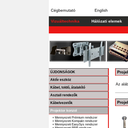
Cégbemutató
English
Vizuáltechnika
Hálózati elemek
Proje
ÚJDONSÁGOK
Aktív eszköz
Az aláb
Kábel, toldó, átalakító
Asztali rendezők
Proje
Kábelvezetők
Projektor konzol
+ Mennyezeti Prémium rendszer
+ Mennyezeti Kompakt rendszer
+ Mennyezeti EasySys rendszer
+ Mennyezeti PRB rendszer