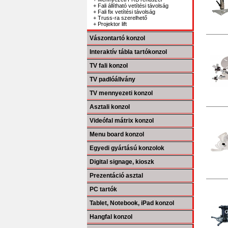
+ Fali állítható vetítési távolság
+ Fali fix vetítési távolság
+ Truss-ra szerelhető
+ Projektor lift
Vászontartó konzol
Interaktív tábla tartókonzol
TV fali konzol
TV padlóállvány
TV mennyezeti konzol
Asztali konzol
Videófal mátrix konzol
Menu board konzol
Egyedi gyártású konzolok
Digital signage, kioszk
Prezentáció asztal
PC tartók
Tablet, Notebook, iPad konzol
Hangfal konzol