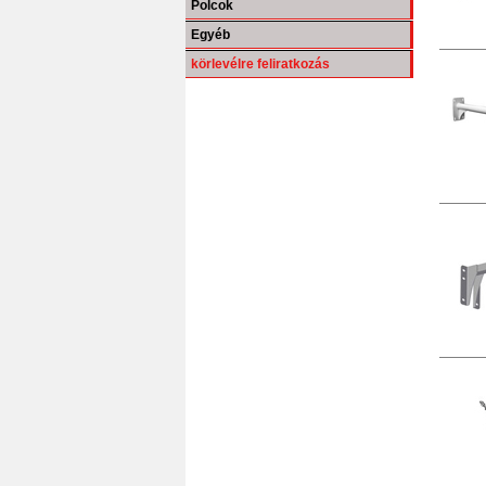
Polcok
Egyéb
körlevélre feliratkozás