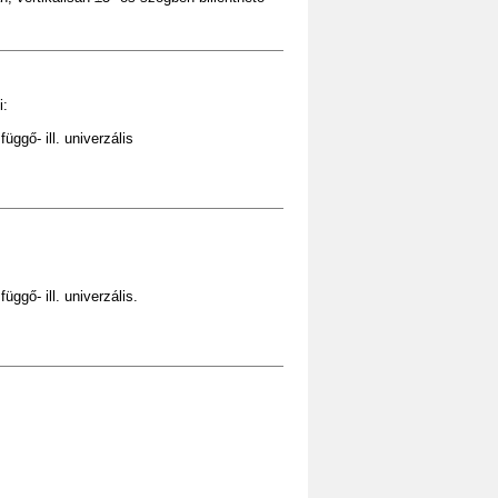
i:
üggő- ill. univerzális
üggő- ill. univerzális.