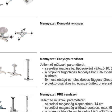
Mennyezeti Kompakt rendszer
Mennyezeti EasySys rendszer
Jellemző műszaki paraméterei:
szerelési magasság: típusonként változó 10,
a projektor függőleges tengelye körül 360°-b
állítható
fix hosszúságú és teleszkópos függesztőhoss
projektorcsatlakozás: egyszerűsített univerzál
Mennyezeti PRB rendszer
Jellemző műszaki paraméterei:
szerelési magasság alapesetben: 14 cm
szerelési magasság állítható esetben: max. 
a projektor függőleges tengelye körül ±360°-ba