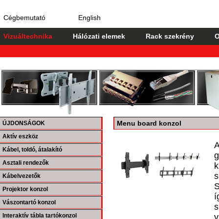
Cégbemutató
English
Vizuáltechnika
Hálózati elemek
Rack szekrény
O
Menu board konzol
ÚJDONSÁGOK
Aktív eszköz
A
Kábel, toldó, átalakító
g
Asztali rendezők
k
s
Kábelvezetők
S
Projektor konzol
í
Vászontartó konzol
s
Interaktív tábla tartókonzol
v