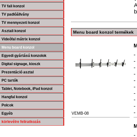
A
TV fali konzol
b
TV padlóállvány
TV mennyezeti konzol
Asztali konzol
Menu board konzol termékek
Videófal mátrix konzol
M
Menu board konzol
-
Egyedi gyártású konzolok
-
Digital signage, kioszk
-
Prezentáció asztal
-
-
PC tartók
-
Tablet, Notebook, iPad konzol
-
Hangfal konzol
-
-
Polcok
-
VEMB-08
Egyéb
körlevélre feliratkozás
M
-