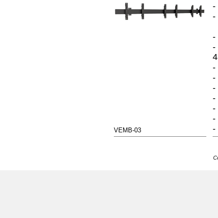
-
-
-
-
4
-
-
-
-
-
-
-
VEMB-03
C