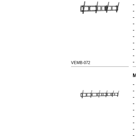
-
-
-
-
-
-
-
-
-
-
VEMB-072
M
-
-
-
-
-
-
-
-
-