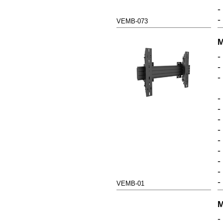
-
-
VEMB-073
M
-
-
-
-
-
-
-
-
-
-
-
-
VEMB-01
M
-