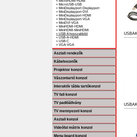
+ MicroHDMI-HDMI
+ MicroUSB-USB
+ MiniDisplayport-Displayport
+ MiniDisplayport-DVI
+ MiniDisplayport-HDMI
+ MiniDisplayport-VGA
+ MiniDVI-VGA
+ MiniHDMI-HDMI
+ MiniHDMI-MiniHDMI
USBAK
+ USB-A hosszabbító
+ USB-A-HDMI
+ USB-C
+ VGA-VGA
Asztali rendezők
Kábelvezetők
Projektor konzol
Vászontartó konzol
Interaktív tábla tartókonzol
TV fali konzol
TV padlóállvány
USBAK
TV mennyezeti konzol
Asztali konzol
Videófal mátrix konzol
Menu board konzol