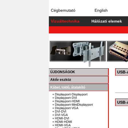
Cégbemutató
English
Vizuáltechnika
Hálózati elemek
USB-
ÚJDONSÁGOK
Aktív eszköz
Kábel, toldó, átalakító
+ Displayport-Displayport
+ Displayport-DVI
+ Displayport-HDMI
USB-
+ Displayport-MiniDisplayport
+ Displayport-VGA
+ DVI-DVI
+ DVI-VGA
+ HDMI-DVI
+ HDMI-HDMI
+ HDMI-VGA